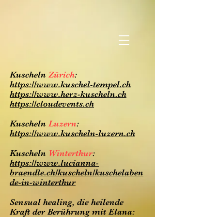
Kuscheln
Zürich
:
https://www.kuschel-tempel.ch
https://www.herz-kuscheln.ch
https://cloudevents.ch
Kuscheln
Luzern
:
https://www.kuscheln-luzern.ch
Kuscheln
Winterthur
:
https://www.lucianna-
braendle.ch/kuscheln/kuschelaben
de-in-winterthur
Sensual healing, die heilende
Kraft der Berührung mit Elana: